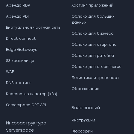
Аренда RDP
Хостинг приложений
Аренда VDI
Облако для больших
данных
Виртуальная частная сеть
Облако для бизнеса
Direct connect
Облако для стартапа
Edge Gateways
Облако для ритейла
S3 хранилище
Облако для e-commerce
WAF
Логистика и транспорт
DNS-хостинг
Образование
Kubernetes кластер (k8s)
Serverspace GPT API
База знаний
Инструкции
Инфраструктура
Serverspace
Глоссарий