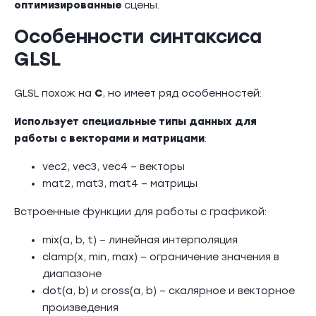
оптимизированные
сцены.
Особенности синтаксиса
GLSL
GLSL похож на
C
, но имеет ряд особенностей:
Использует специальные типы данных для
работы с
векторами и матрицами
:
vec2, vec3, vec4 – векторы
mat2, mat3, mat4 – матрицы
Встроенные функции для работы с графикой:
mix(a, b, t) – линейная интерполяция
clamp(x, min, max) – ограничение значения в
диапазоне
dot(a, b) и cross(a, b) – скалярное и векторное
произведения