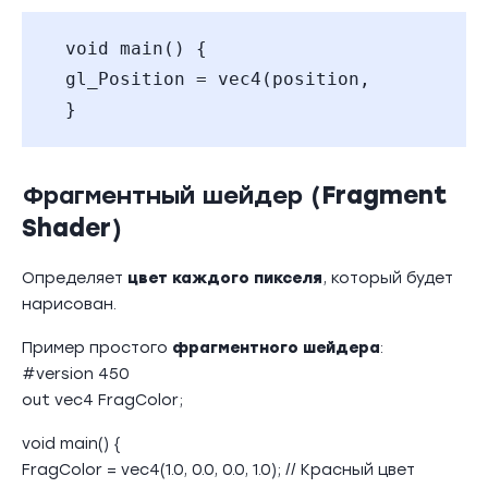
void main() {
gl_Position = vec4(position, 1.0); // 
}
Фрагментный шейдер (
Fragment
Shader
)
Определяет
цвет каждого пикселя
, который будет
нарисован.
Пример простого
фрагментного шейдера
:
#version 450
out vec4 FragColor;
void main() {
FragColor = vec4(1.0, 0.0, 0.0, 1.0); // Красный цвет