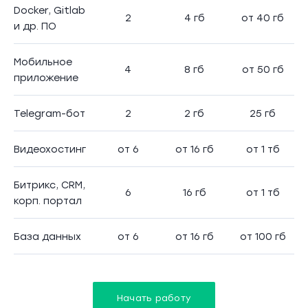
Docker, Gitlab
2
4 гб
от 40 гб
и др. ПО
Мобильное
4
8 гб
от 50 гб
приложение
Telegram-бот
2
2 гб
25 гб
Видеохостинг
от 6
от 16 гб
от 1 тб
Битрикс, CRM,
6
16 гб
от 1 тб
корп. портал
База данных
от 6
от 16 гб
от 100 гб
Начать работу