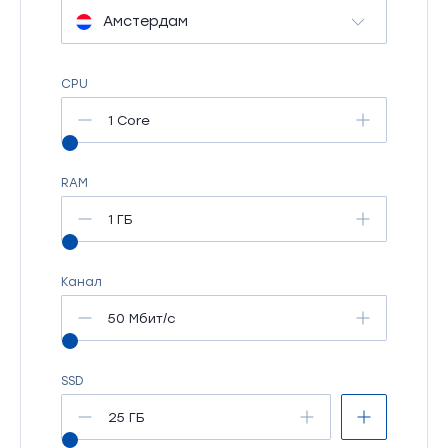
Амстердам
CPU
1 Core
RAM
1 ГБ
Канал
50 Мбит/c
SSD
25 ГБ