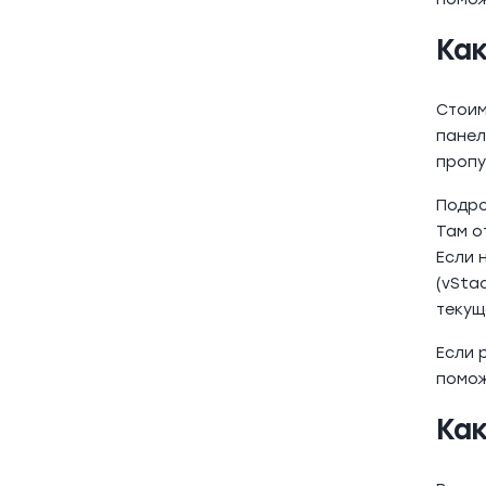
Ка
Стоим
панел
пропу
Подро
Там о
Если 
(vSta
текущ
Если 
помож
Ка