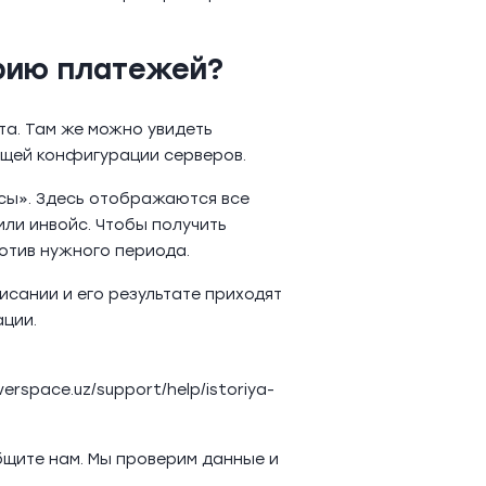
орию платежей?
та. Там же можно увидеть
кущей конфигурации серверов.
сы». Здесь отображаются все
или инвойс. Чтобы получить
отив нужного периода.
исании и его результате приходят
ации.
erspace.uz/support/help/istoriya-
бщите нам. Мы проверим данные и