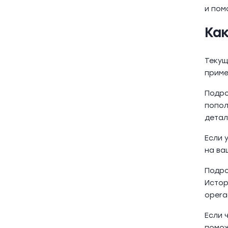
и пом
Ка
Текущ
приме
Подро
попол
детал
Если 
на ва
Подро
Истор
operac
Если 
помож