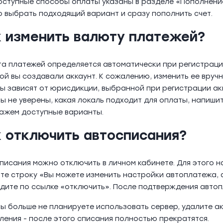
оступные способы оплаты указаны в разделе «Пополнение
 выбрать подходящий вариант и сразу пополнить счет.
к изменить валюту платежей?
а платежей определяется автоматически при регистрации
ой вы создавали аккаунт. К сожалению, изменить ее вруч
ы зависят от юрисдикции, выбранной при регистрации акк
вы не уверены, какая локаль подходит для оплаты, напишит
ажем доступные варианты.
к отключить автосписания?
писания можно отключить в личном кабинете. Для этого 
те строку «Вы можете изменить настройки автоплатежа, 
дите по ссылке «отключить». После подтверждения автоп
вы больше не планируете использовать сервер, удалите а
ления - после этого списания полностью прекратятся.