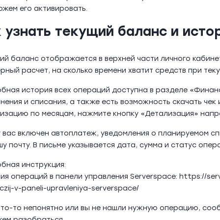
ожем его активировать.
к узнать текущий баланс и ист
ий баланс отображается в верхней части личного кабине
рный расчет, на сколько времени хватит средств при те
бная история всех операций доступна в разделе «Финан
нения и списания, а также есть возможность скачать чек 
изацию по месяцам, нажмите кнопку «Детализация» напр
у вас включен автоплатеж, уведомления о планируемом сп
шу почту. В письме указывается дата, сумма и статус опер
бная инструкция:
ия операций в панели управления Serverspace: https://serv
zij-v-paneli-upravleniya-serverspace/
что-то непонятно или вы не нашли нужную операцию, соо
ем разобраться.