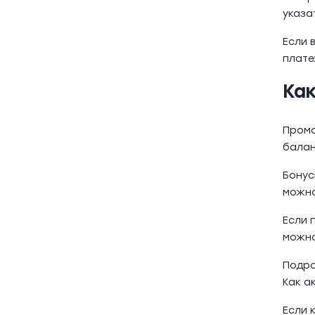
указа
Если 
плате
Ка
Промо
балан
Бонус
можно
Если 
можно
Подро
Как а
Если 