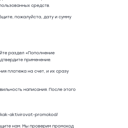
пользованных средств.
бщите, пожалуйста, дату и сумму
ойте раздел «Пополнение
одтвердите применение.
я платежа на счет, и их сразу
авильность написания. После этого
/kak-aktivirovat-promokod/
общите нам. Мы проверим промокод