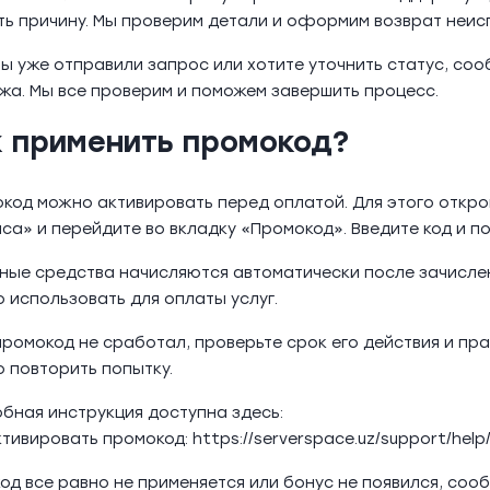
ть причину. Мы проверим детали и оформим возврат неис
вы уже отправили запрос или хотите уточнить статус, соо
жа. Мы все проверим и поможем завершить процесс.
к применить промокод?
код можно активировать перед оплатой. Для этого откр
са» и перейдите во вкладку «Промокод». Введите код и п
ные средства начисляются автоматически после зачислени
 использовать для оплаты услуг.
промокод не сработал, проверьте срок его действия и пр
 повторить попытку.
бная инструкция доступна здесь:
ктивировать промокод: https://serverspace.uz/support/help
код все равно не применяется или бонус не появился, со