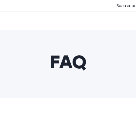
База зна
FAQ