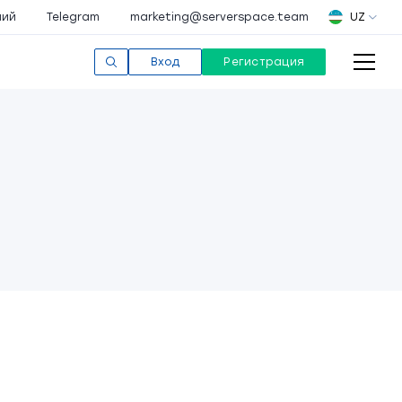
ний
Telegram
marketing@serverspace.team
UZ
Вход
Регистрация