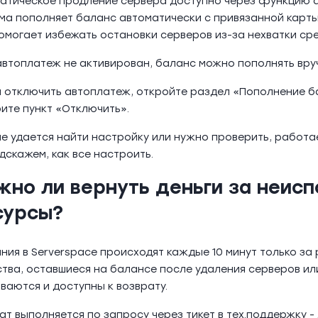
атическое продление сервера доступно через функцию а
ма пополняет баланс автоматически с привязанной карты,
омогает избежать остановки серверов из-за нехватки сре
автоплатеж не активирован, баланс можно пополнять вру
 отключить автоплатеж, откройте раздел «Пополнение б
ите пункт «Отключить».
не удается найти настройку или нужно проверить, работа
дскажем, как все настроить.
жно ли вернуть деньги за неис
сурсы?
ния в Serverspace происходят каждые 10 минут только за
тва, оставшиеся на балансе после удаления серверов или
ваются и доступны к возврату.
ат выполняется по запросу через тикет в тех.поддержку 