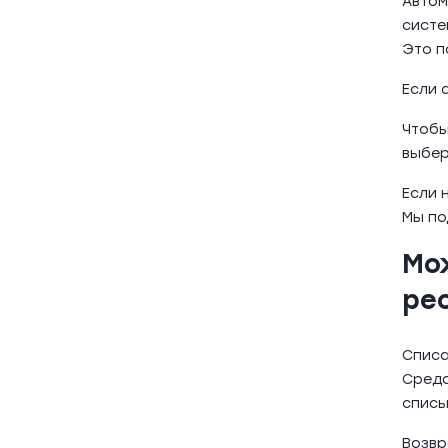
Автом
систе
Это п
Если 
Чтобы
выбер
Если 
Мы по
Мо
ре
Списа
Средс
списы
Возвр