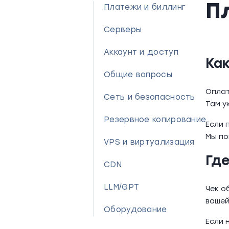
П
Платежи и биллинг
Серверы
Аккаунт и доступ
Как
Общие вопросы
Оплат
Сеть и безопасность
Там у
Резервное копирование
Если 
Мы по
VPS и виртуализация
Где
CDN
LLM/GPT
Чек о
вашей
Оборудование
Если 