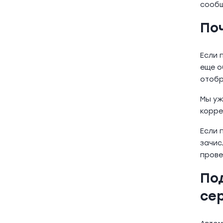
сообщ
По
Если 
еще о
отобр
Мы уж
корре
Если 
зачис
прове
По
се