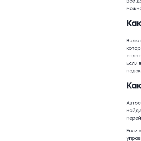
Все д
можно
Ка
Валют
котор
оплат
Если 
подск
Ка
Автос
найди
перей
Если 
управ